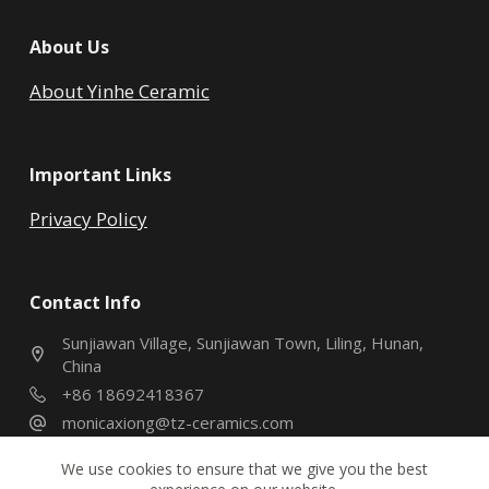
About Us
About Yinhe Ceramic
Important Links
Privacy Policy
Contact Info
Sunjiawan Village, Sunjiawan Town, Liling, Hunan,
China
+86 18692418367
monicaxiong@tz-ceramics.com
We use cookies to ensure that we give you the best