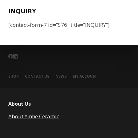
INQUIRY
[contact-form-7 id=”576″ title=”INQUIRY”]
SHOP
CONTACT US
NEWS
MY ACCOUNT
About Us
About Yinhe Ceramic